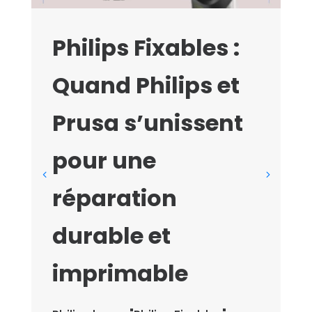
Philips Fixables :
Quand Philips et
Prusa s’unissent
pour une
D
i
réparation
b
durable et
p
m
imprimable